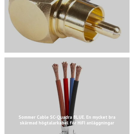
Sommer Cable SC-Quadra BLUE. En mycket bra
skärmad högtalarkabel för HiFI anläggningar